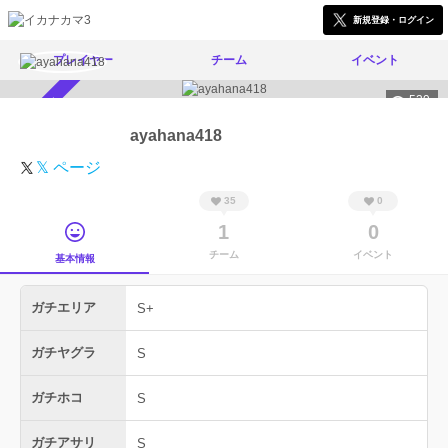
新規登録・ログイン
プレイヤー
チーム
イベント
539
スカウト受付中
ayahana418
𝕏 ページ
35
0
1
0
チーム
イベント
基本情報
ガチエリア
S+
ガチヤグラ
S
ガチホコ
S
ガチアサリ
S