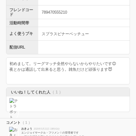
フレンドコー
789470555210
ド
活動時間帯
よく使うブキ
スプラスピナーベッチュー
配信URL
初めまして。リーグマッチ全然やらないからやりたいです😊
夜とかは通話して出来ると思う。雑魚だけど頑張ります😈
いいね！してくれた人
（ 1 ）
コメント
（ 1 ）
おきょう
2020年5月21日 19時43分
エンジョイサークル・フツメン！の管理者です