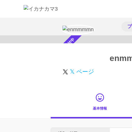
プ
スカウト受付中
enm
𝕏 ページ
基本情報