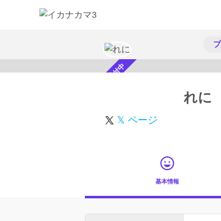
プ
スカウト受付中
れに
𝕏 ページ
基本情報