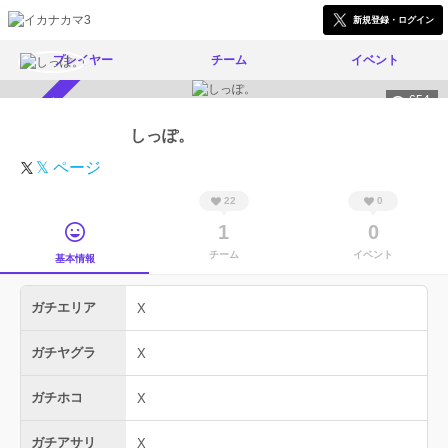
新規登録・ログイン
プレイヤー
チーム
イベント
654
スカウト受付中
しっぽ。
𝕏 ページ
22
0
1
0
チーム
イベント
基本情報
ガチエリア
X
ガチヤグラ
X
ガチホコ
X
ガチアサリ
X