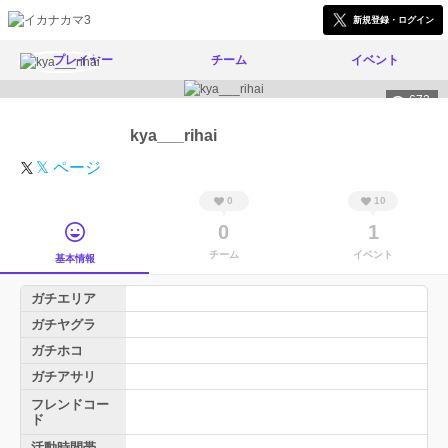
新規登録・ログイン
プレイヤー
チーム
イベント
672
kya___rihai
𝕏 ページ
0
10
0
1
チーム
イベント
基本情報
ガチエリア
ガチヤグラ
ガチホコ
ガチアサリ
フレンドコー
ド
活動時間帯