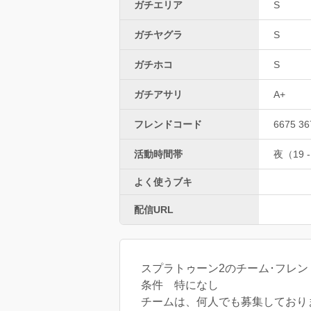
ガチエリア
S
ガチヤグラ
S
ガチホコ
S
ガチアサリ
A+
フレンドコード
6675 36
活動時間帯
夜（19 -
よく使うブキ
配信URL
スプラトゥーン2のチーム･フレ
条件 特になし
チームは、何人でも募集しており