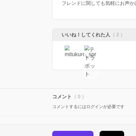
フレンドに関しても気軽にお声か
いいね！してくれた人
（ 2 ）
コメント
（ 0 ）
コメントするにはログインが必要です