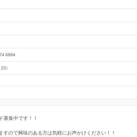
74 6884
 23）
ンド募集中です！！
ますので興味のある方は気軽にお声かけください！！