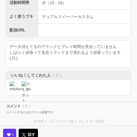
活動時間帯
夕（15 - 19）
よく使うブキ
デュアルスイーパーカスタム
配信URL
データ消えてるのでランクとプレイ時間が見合っていません
しばらく頑張って見合うランクまで戻れるよう頑張っています
(;O;)
いいね！してくれた人
（ 2 ）
コメント
（ 0 ）
コメントするにはログインが必要です
HOME
>
プレイヤー一覧
> プレイヤー詳細
話す
2