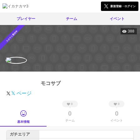
新規登録・ログイン
プレイヤー
チーム
イベント
388
スカウト受付中
モコサブ
𝕏 ページ
0
0
0
0
チーム
イベント
基本情報
ガチエリア