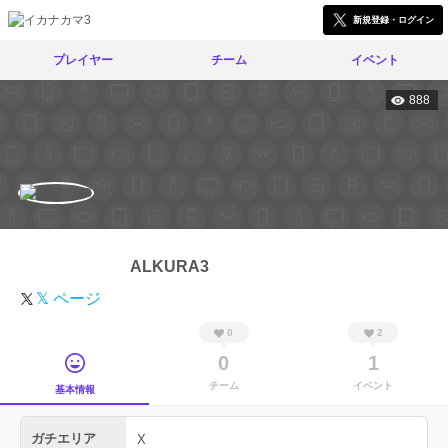
新規登録・ログイン
プレイヤー
チーム
イベント
888
ALKURA3
𝕏 ページ
0
2
0
1
チーム
イベント
基本情報
ガチエリア
X