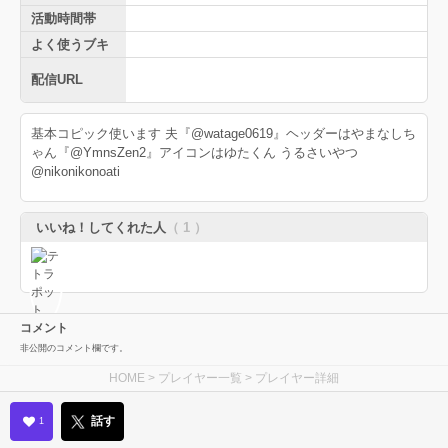
活動時間帯
よく使うブキ
配信URL
基本コピック使います 夫『@watage0619』ヘッダーはやまなしち
ゃん『@YmnsZen2』アイコンはゆたくん うるさいやつ
@nikonikonoati
いいね！してくれた人
（ 1 ）
コメント
非公開のコメント欄です。
HOME
>
プレイヤー一覧
> プレイヤー詳細
話す
1