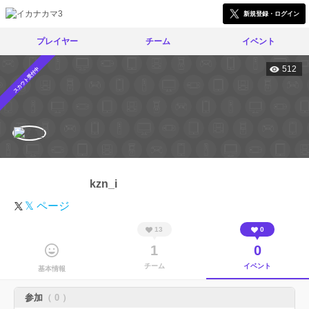
新規登録・ログイン
プレイヤー
チーム
イベント
512
スカウト受付中
kzn_i
𝕏 ページ
13
0
1
0
チーム
イベント
基本情報
参加
（ 0 ）