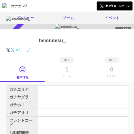
新規登録・ログイン
プレイヤー
チーム
イベント
382
スカウト受付中
heiondesu_
𝕏 ページ
0
0
1
0
チーム
イベント
基本情報
ガチエリア
ガチヤグラ
ガチホコ
ガチアサリ
フレンドコー
ド
活動時間帯