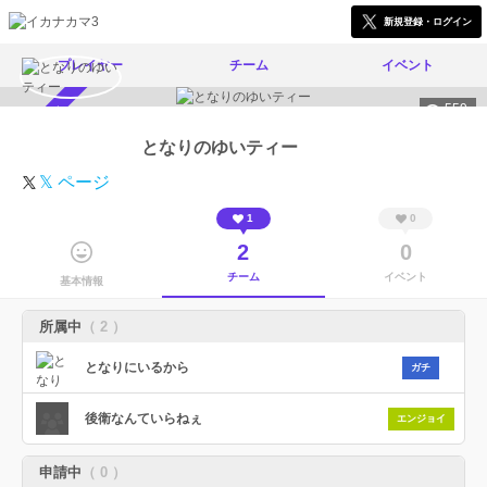
新規登録・ログイン
プレイヤー
チーム
イベント
559
スカウト受付中
となりのゆいティー
𝕏 ページ
1
0
2
0
チーム
イベント
基本情報
所属中
（ 2 ）
となりにいるから
ガチ
後衛なんていらねぇ
エンジョイ
申請中
（ 0 ）