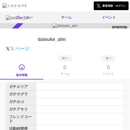
新規登録・ログイン
プレイヤー
チーム
イベント
235
スカウト受付中
daisuke_alm
𝕏 ページ
0
0
0
0
チーム
イベント
基本情報
ガチエリア
ガチヤグラ
ガチホコ
ガチアサリ
フレンドコー
ド
活動時間帯