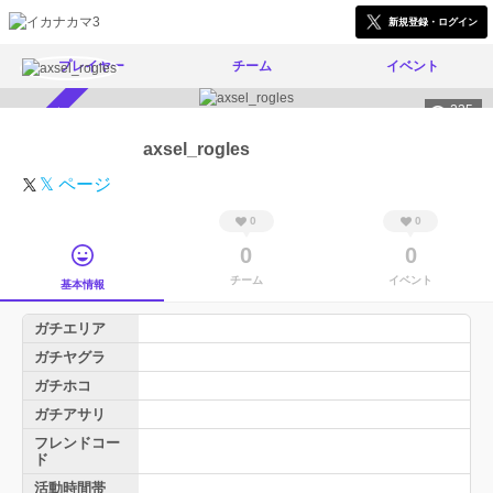
新規登録・ログイン
プレイヤー
チーム
イベント
235
スカウト受付中
axsel_rogles
𝕏 ページ
0
0
0
0
チーム
イベント
基本情報
ガチエリア
ガチヤグラ
ガチホコ
ガチアサリ
フレンドコー
ド
活動時間帯