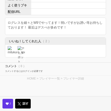
よく使うブキ
配信URL
ログレスを細々とW9でやってます！弱いですがお誘い等お待ちし
ております！ 最近はデスぺが多めです！
いいね！してくれた人
（ 2 ）
コメント
（ 0 ）
コメントするにはログインが必要です
HOME
>
プレイヤー一覧
> プレイヤー詳細
話す
2