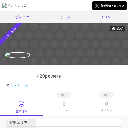
新規登録・ログイン
プレイヤー
チーム
イベント
357
スカウト受付中
420powers_
𝕏 ページ
0
0
1
0
チーム
イベント
基本情報
ガチエリア