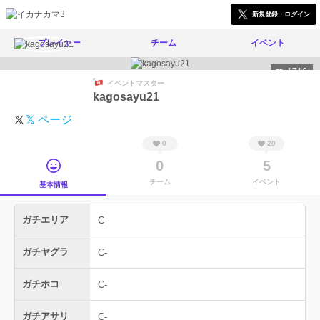
新規登録・ログイン
プレイヤー
チーム
イベント
1716
イベントマスター
kagosayu21
𝕏 ページ
0
20
0
5
チーム
イベント
基本情報
ガチエリア
C-
ガチヤグラ
C-
ガチホコ
C-
ガチアサリ
C-