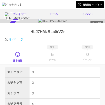
新規登録・ログイン
プレイヤー
チーム
イベント
497
スカウト受付中
HLJ7HMzBLa0rVZr
𝕏 ページ
0
0
5
0
チーム
イベント
基本情報
ガチエリア
X
ガチヤグラ
X
ガチホコ
X
ガチアサリ
S+