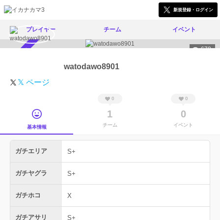
新規登録・ログイン
プレイヤー
チーム
イベント
678
スカウト受付中
watodawo8901
𝕏 ページ
0
0
1
0
チーム
イベント
基本情報
ガチエリア
S+
ガチヤグラ
S+
ガチホコ
X
ガチアサリ
S+