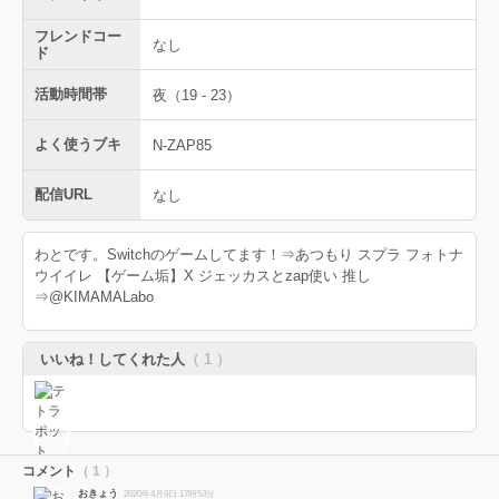
フレンドコー
なし
ド
活動時間帯
夜（19 - 23）
よく使うブキ
N-ZAP85
配信URL
なし
わとです。Switchのゲームしてます！⇒あつもり スプラ フォトナ
ウイイレ 【ゲーム垢】X ジェッカスとzap使い 推し
⇒@KIMAMALabo
いいね！してくれた人
（ 1 ）
コメント
（ 1 ）
おきょう
2020年4月9日 17時53分