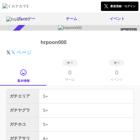
新規登録・ログイン
プレイヤー
チーム
イベント
274
スカウト受付中
hrpoon000
𝕏 ページ
0
0
0
0
チーム
イベント
基本情報
ガチエリア
S+
ガチヤグラ
S+
ガチホコ
S+
ガチアサリ
A+