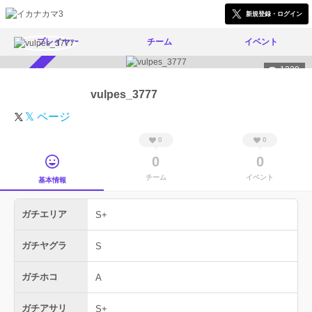
新規登録・ログイン
プレイヤー
チーム
イベント
1330
スカウト受付中
vulpes_3777
𝕏 ページ
0
0
0
0
チーム
イベント
基本情報
ガチエリア
S+
ガチヤグラ
S
ガチホコ
A
ガチアサリ
S+