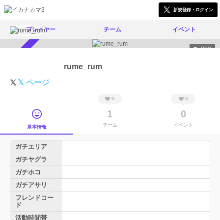
新規登録・ログイン
プレイヤー
チーム
イベント
303
スカウト受付中
rume_rum
𝕏 ページ
0
0
1
0
チーム
イベント
基本情報
ガチエリア
ガチヤグラ
ガチホコ
ガチアサリ
フレンドコー
ド
活動時間帯