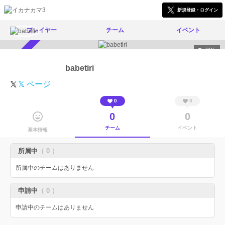
新規登録・ログイン
プレイヤー
チーム
イベント
885
スカウト受付中
babetiri
𝕏 ページ
0
0
0
0
チーム
イベント
基本情報
所属中
（ 0 ）
所属中のチームはありません
申請中
（ 0 ）
申請中のチームはありません