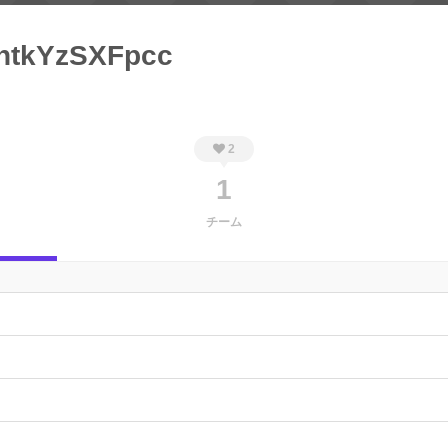
htkYzSXFpcc
2
1
チーム