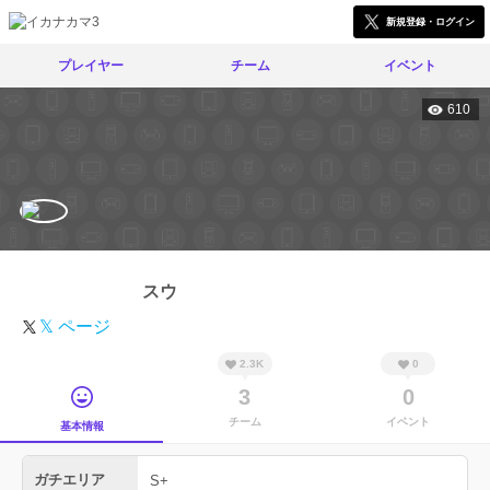
新規登録・ログイン
プレイヤー
チーム
イベント
610
スウ
𝕏 ページ
2.3K
0
3
0
チーム
イベント
基本情報
ガチエリア
S+