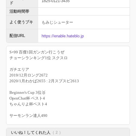
1825-0121-3435
ド
活動時間帯
よく使うブキ
もみじシューター
配信URL
https://enable.hateblo.jp
S+99 百傑1回ガンガン行こうぜ
チョーシランキング1位 スクスロ
ガチエリア
2019/12月ロング2672
2020/1月わかば
2655 : 2
月
スプスピ2613
Beginner's Cup 3位🥉
OpenChat杯 ベスト4
ちゃんりよ杯ベスト4
サーモンラン達人490
いいね！してくれた人
（ 2 ）