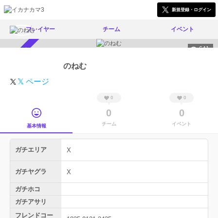
新規登録・ログイン
プレイヤー
チーム
イベント
641
スカウト受付中
のねむ
𝕏 ページ
0
0
0
0
チーム
イベント
基本情報
ガチエリア
X
ガチヤグラ
X
ガチホコ
ガチアサリ
フレンドコー