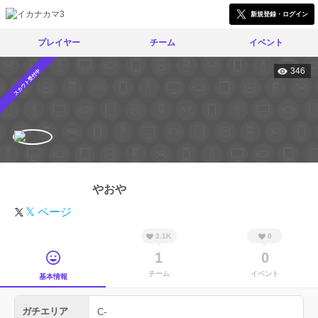
新規登録・ログイン
プレイヤー
チーム
イベント
346
スカウト受付中
やおや
𝕏 ページ
2.1K
0
1
0
チーム
イベント
基本情報
ガチエリア
C-