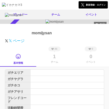
新規登録・ログイン
プレイヤー
チーム
イベント
417
スカウト受付中
momijysan
𝕏 ページ
46
0
1
0
チーム
イベント
基本情報
ガチエリア
ガチヤグラ
ガチホコ
ガチアサリ
フレンドコー
ド
活動時間帯