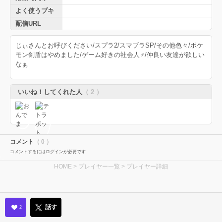
よく使うブキ
配信URL
じぃさんとお呼びください/スプラ2/スマブラSP/その他色々/ポケ
モン剣盾はやめました/ゲーム好きの社会人♂/仲良い友達が欲しい
なぁ
いいね！してくれた人
（ 2 ）
コメント
（ 0 ）
コメントするにはログインが必要です
HOME
>
プレイヤー一覧
> プレイヤー詳細
話す
2