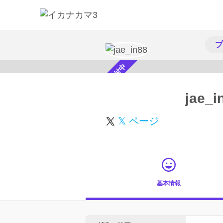
プ
スカウト受付中
jae_i
𝕏 ページ
基本情報