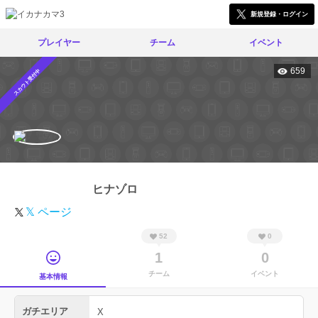
新規登録・ログイン
プレイヤー
チーム
イベント
659
スカウト受付中
ヒナゾロ
𝕏 ページ
52
0
1
0
チーム
イベント
基本情報
ガチエリア
X