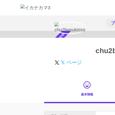
プ
スカウト受付中
chu2
𝕏 ページ
基本情報