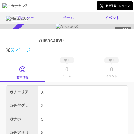
新規登録・ログイン
プレイヤー
チーム
イベント
553
スカウト受付中
Alisaca0v0
𝕏 ページ
0
0
0
0
チーム
イベント
基本情報
ガチエリア
X
ガチヤグラ
X
ガチホコ
S+
ガチアサリ
S+