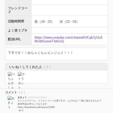
フレンドコー
ド
活動時間帯
夜（19 - 23）
深（23 - 03）
よく使うブキ
https://www.youtube.com/channel/UCqb7yUuS
配信URL
Mv0bSumeY-btGsQ
下手です！！めちゃくちゃエンジョイ！！！
いいね！してくれた人
（ 2 ）
コメント
（ 1 ）
おきょう
2020年3月1日 0時2分
エンジョイチーム・ミドルトゥーンの者ですが、よければご一緒に遊びませんか？
参加申請お待ちしております
https://ikanakama.ink/teams/21992
0