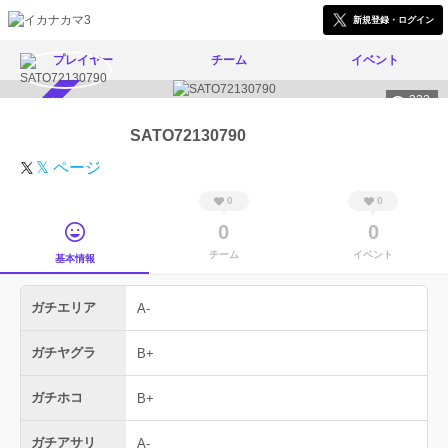
新規登録・ログイン
プレイヤー
チーム
イベント
332
スカウト受付中
SATO72130790
𝕏 ページ
0
0
0
0
チーム
イベント
基本情報
ガチエリア
A-
ガチヤグラ
B+
ガチホコ
B+
ガチアサリ
A-