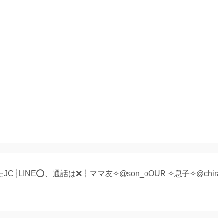
LINE⭕️、通話は❌┆ママ友✧@son_oOUR ✧息子✧@chira_co