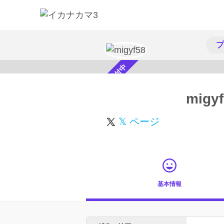
プ
スカウト受付中
migy
𝕏 ページ
基本情報