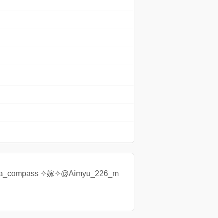
mpass ✧嫁✧@Aimyu_226_m