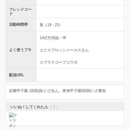
フレンドコー
ド
活動時間帯
夜（19 - 23）
14式竹筒銃・甲
よく使うブキ
エクスプロッシャーカスタム
スプラスコープコラボ
配信URL
近畿甲子園 1回戦負け ぴゑん。東海甲子園0回戦いざ勝負
いいね！してくれた人
（ 1 ）