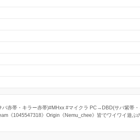
BD(サバ赤帯・キラー赤帯)#MHxx #マイクラ PC→DBD(サバ紫帯
9》steam《1045547318》Origin《Nemu_chee》皆でワイワイ