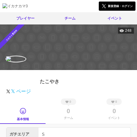
新規登録・ログイン
プレイヤー
チーム
イベント
248
スカウト受付中
たこやき
𝕏 ページ
0
0
0
0
チーム
イベント
基本情報
ガチエリア
S