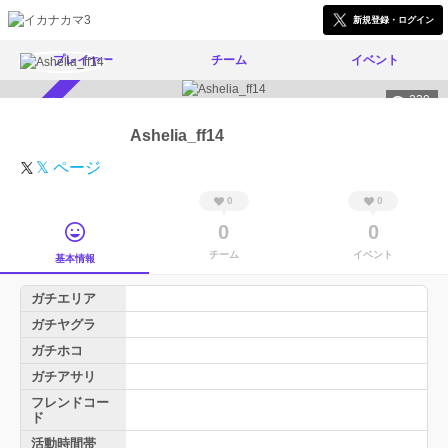
新規登録・ログイン
プレイヤー
チーム
イベント
239
スカウト受付中
Ashelia_ff14
𝕏 ページ
0
0
0
0
チーム
イベント
基本情報
ガチエリア
ガチヤグラ
ガチホコ
ガチアサリ
フレンドコー
ド
活動時間帯