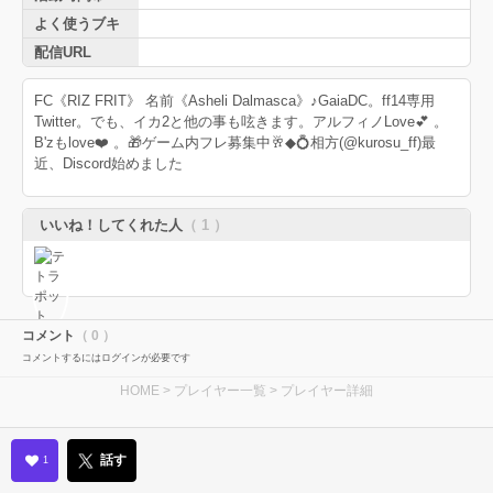
よく使うブキ
配信URL
FC《RIZ FRIT》 名前《Asheli Dalmasca》♪GaiaDC。ff14専用
Twitter。でも、イカ2と他の事も呟きます。アルフィノLove💕 。
B'zもlove❤️ 。🎁ゲーム内フレ募集中🥂◆💍相方(@kurosu_ff)最
近、Discord始めました
いいね！してくれた人
（ 1 ）
コメント
（ 0 ）
コメントするにはログインが必要です
HOME
>
プレイヤー一覧
> プレイヤー詳細
話す
1