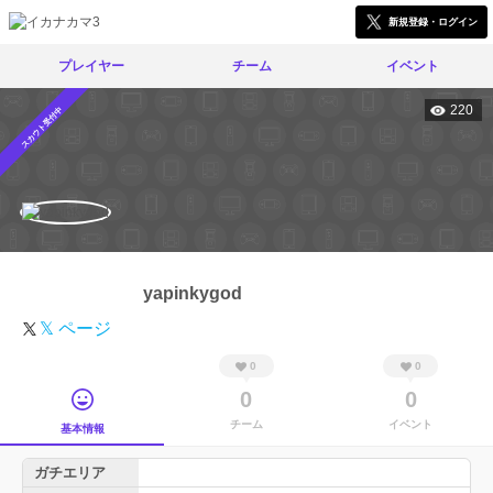
新規登録・ログイン
プレイヤー
チーム
イベント
220
スカウト受付中
yapinkygod
𝕏 ページ
0
0
0
0
チーム
イベント
基本情報
ガチエリア