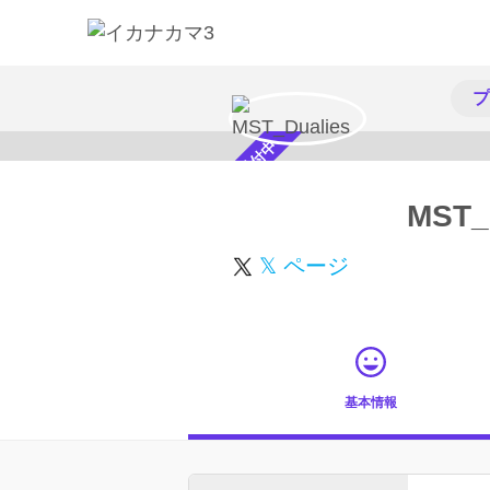
プ
スカウト受付中
MST_
𝕏 ページ
基本情報