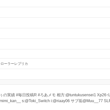
ーローラーレプリカ
績 #毎日投稿R #ろあメモ 相方:@tuntukusensei1 Xp26↑L
imi_kan__ s:@Toki_Switch i:@riaay06 サブ垢@Muu__77 S