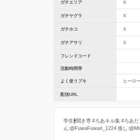
ガチエリア
X
ガチヤグラ
X
ガチホコ
X
ガチアサリ
X
フレンドコード
活動時間帯
よく使うブキ
ヒーロ
配信URL
学生🚹聞き専 #ろあキル集 #ろあだぅの実
ん:@FuwaFuwari_1224 推し:@Mim