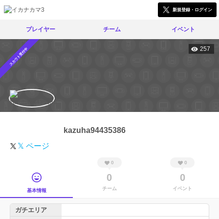
新規登録・ログイン
プレイヤー
チーム
イベント
257
スカウト受付中
kazuha94435386
𝕏 ページ
0
0
0
0
チーム
イベント
基本情報
ガチエリア