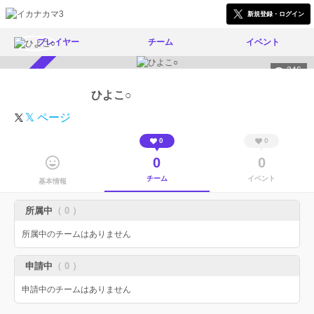
新規登録・ログイン
プレイヤー
チーム
イベント
346
スカウト受付中
ひよこ○
𝕏 ページ
0
0
0
0
チーム
イベント
基本情報
所属中
（ 0 ）
所属中のチームはありません
申請中
（ 0 ）
申請中のチームはありません