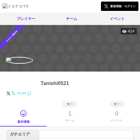
新規登録・ログイン
プレイヤー
チーム
イベント
424
スカウト受付中
Tanishi0521
𝕏 ページ
0
0
1
0
チーム
イベント
基本情報
ガチエリア