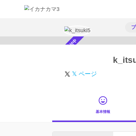
プ
スカウト受付中
k_its
𝕏 ページ
基本情報