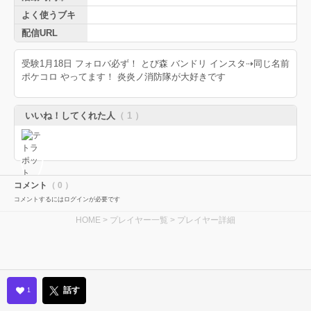
よく使うブキ
配信URL
受験1月18日 フォロバ必ず！ とび森 バンドリ インスタ⇢同じ名前
ポケコロ やってます！ 炎炎ノ消防隊が大好きです
いいね！してくれた人
（ 1 ）
コメント
（ 0 ）
コメントするにはログインが必要です
HOME
>
プレイヤー一覧
> プレイヤー詳細
話す
1