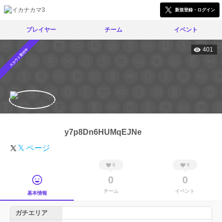
新規登録・ログイン
プレイヤー
チーム
イベント
401
スカウト受付中
y7p8Dn6HUMqEJNe
𝕏 ページ
0
0
0
0
チーム
イベント
基本情報
ガチエリア