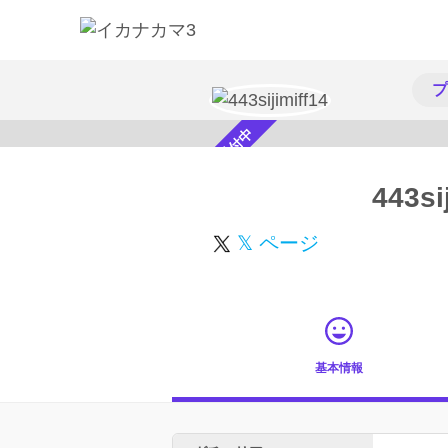
プ
スカウト受付中
443si
𝕏 ページ
基本情報