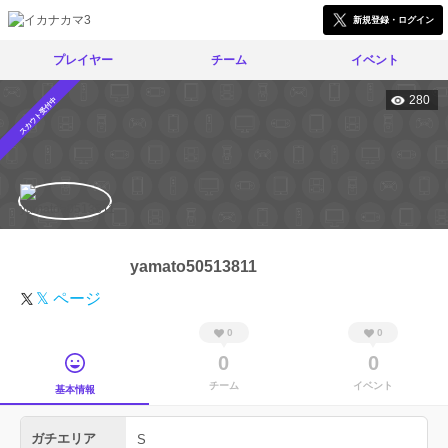
新規登録・ログイン
プレイヤー
チーム
イベント
280
スカウト受付中
yamato50513811
𝕏 ページ
0
0
0
0
チーム
イベント
基本情報
ガチエリア
S